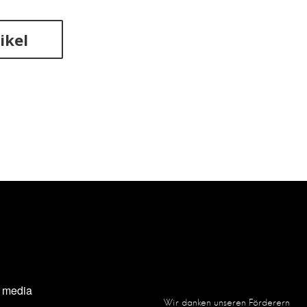
ikel
l media
Wir danken unseren Förderern