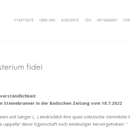
STARTSEITE
ÜBER UNS
KONZERTE
CDS
MITSINGEN?
FÖR
le Freiburg
sterium fidei
verständlichkeit
n Steinebrunner in der Badischen Zeitung vom 18.7.2022
nen und Sänger (…) eindrücklich ihre quasi solistische stimmliche
a cappella“ diese Eigenschaft noch eindeutiger hervorgehoben. “