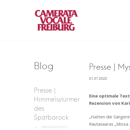
Skip
to
content
Camerata Voca
Blog
Presse | My
Post
21.07.2022
Presse |
navigation
Eine optimale Text
Himmelsstürmer
Rezension von Kari
des
Spätbarock
„Hatten die Sängerin
Rautavaaras „Missa 
PREVIOUS POST