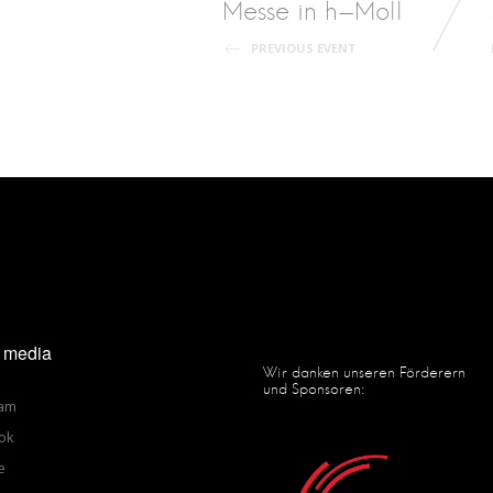
Post
Messe in h-Moll
PREVIOUS EVENT
navigation
l media
Wir danken unseren Förderern
und Sponsoren:
ram
ok
e