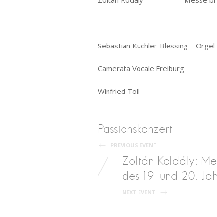
Zoltán Kodály Messe br
Sebastian Küchler-Blessing – Orgel
Camerata Vocale Freiburg
Winfried Toll
Post
Passionskonzert
PREVIOUS EVENT
navigation
Zoltán Koldály: M
des 19. und 20. Ja
NEXT EVENT