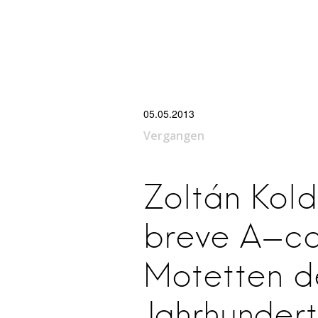
STARTSEITE
ÜBER UNS
KONZERTE
CDS
MITSINGEN?
FÖR
le Freiburg
05.05.2013
Vergangen
Zoltán Kold
breve A-c
Motetten d
Jahrhundert