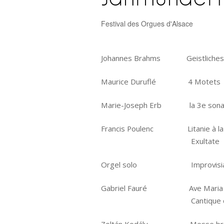
Festival des Orgues d'Alsace
Johannes Brahms Geistliches 
Maurice Duruflé 4 Motets
Marie-Joseph Erb la 3e sonate
Francis Poulenc Litanie à la v
x
Exultate
Orgel solo Improvisiation i
Gabriel Fauré Ave Maria
x
Cantique 