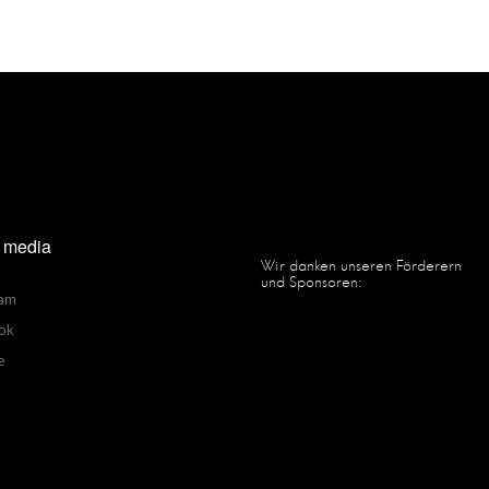
l media
Wir danken unseren Förderern
und Sponsoren:
ram
ok
e