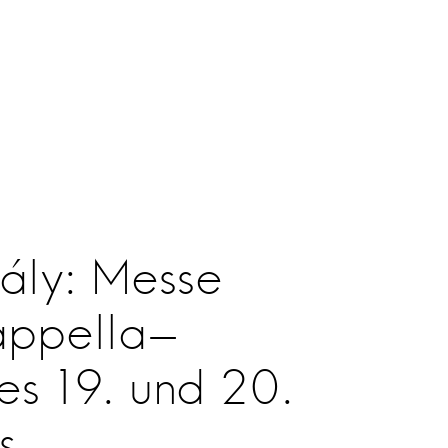
Instagram
Facebook
Youtube
DERN!
KONTAKT
NEWSLETTER
ály: Messe
appella-
es 19. und 20.
s