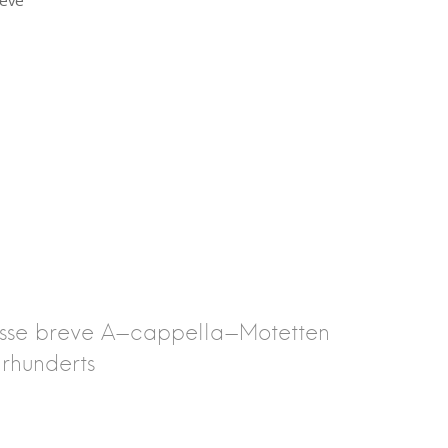
eve
esse breve A-cappella-Motetten
hrhunderts