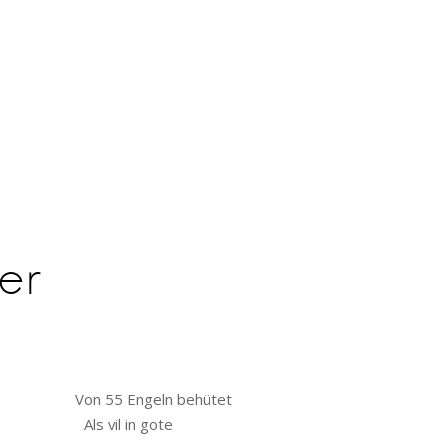
Instagram
Facebook
Youtube
DERN!
KONTAKT
NEWSLETTER
er
on 55 Engeln behütet
il in gote