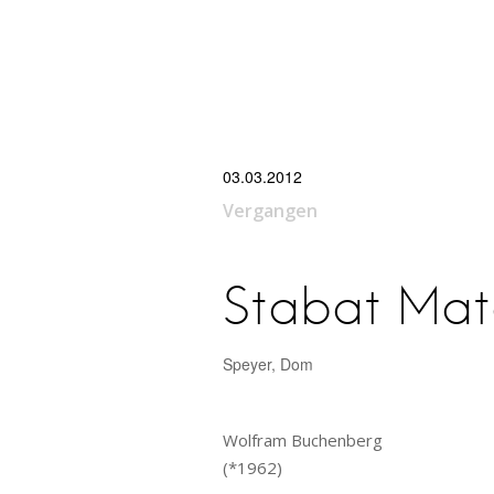
STARTSEITE
ÜBER UNS
KONZERTE
CDS
MITSINGEN?
FÖR
le Freiburg
03.03.2012
Vergangen
Stabat Mat
Speyer, Dom
Wolfram Buchenberg V
(*1962) Als v