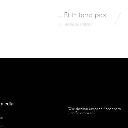
Post
…Et in terra pax
PREVIOUS EVENT
navigation
l media
Wir danken unseren Förderern
und Sponsoren:
ram
ok