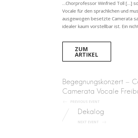
…Chorprofessor Winfried Toll […] s
Vocale für den sprachlichen und mus
ausgewogen besetzte Camerata sang 
idealer kaum vorstellbar ist. Ein ni
ZUM
ARTIKEL
Post
Begegnungskonzert – C
Camerata Vocale Freib
navigation
PREVIOUS EVENT
Dekalog
NEXT EVENT