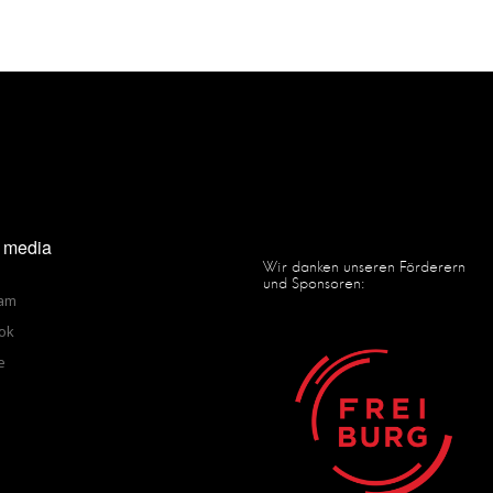
l media
Wir danken unseren Förderern
und Sponsoren:
ram
ok
e