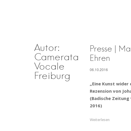
Camerata Voca
Autor:
Presse | M
Camerata
Ehren
Vocale
06.10.2016
Freiburg
„Eine Kunst wider 
Rezension von Jo
(Badische Zeitung
2016)
„Presse
Weiterlesen
|
Max