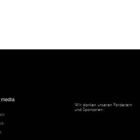
tion
l media
Wir danken unseren Förderern
und Sponsoren:
ram
ok
e