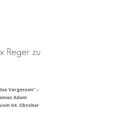
STARTSEITE
ÜBER UNS
KONZERTE
CDS
MITSINGEN?
FÖR
le Freiburg
ax Reger zu
das Vergessen“ –
hannes Adam
 vom 04. Oktober