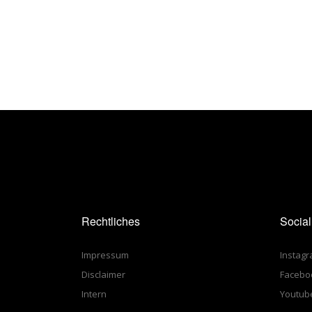
Reger
zu
Page
Ehren“
naviga
Rechtliches
Socia
Impressum
Instag
Disclaimer
Facebo
Intern
Youtub